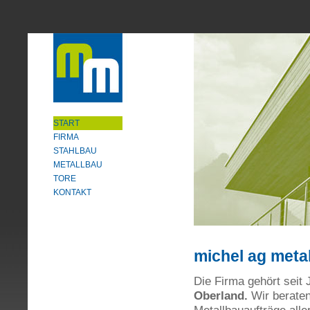
START
FIRMA
STAHLBAU
METALLBAU
TORE
KONTAKT
michel ag meta
Die Firma gehört seit
Oberland.
Wir beraten,
Metallbauaufträge aller